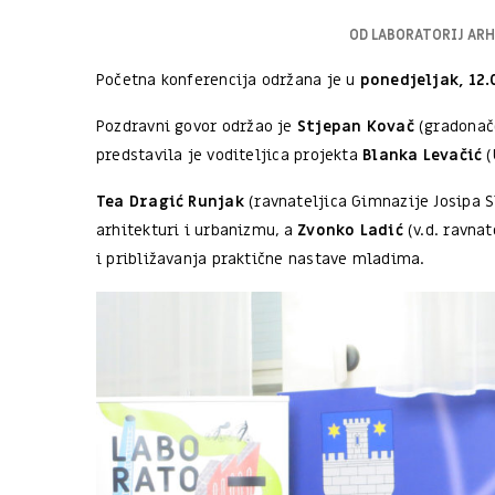
OD
LABORATORIJ AR
Početna konferencija održana je u
ponedjeljak, 12.
Pozdravni govor održao je
Stjepan Kovač
(gradonač
predstavila je voditeljica projekta
Blanka Levačić
(
Tea Dragić Runjak
(ravnateljica Gimnazije Josipa S
arhitekturi i urbanizmu, a
Zvonko Ladić
(v.d. ravnat
i približavanja praktične nastave mladima.