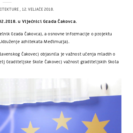
HITEKTURE
12. VELJAČE 2018.
02.2018. u Vijećnici Grada Čakovca
.
elnik Grada Čakovca), a osnovne informacije o projektu
Udruženje arhitekata Međimurja).
lavenskog Čakovec) objasnila je važnost učenja mladih o
elj Graditeljske škole Čakovec) važnost graditeljskih škola