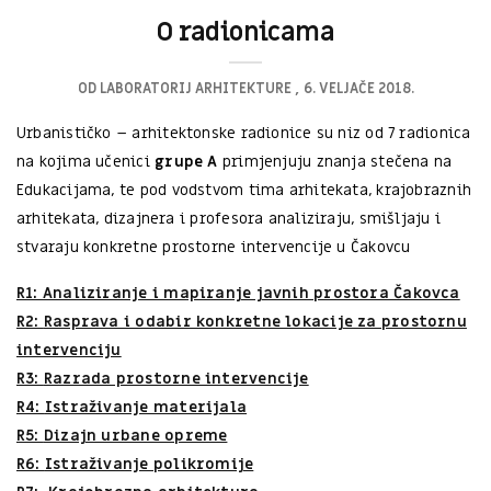
O radionicama
OD
LABORATORIJ ARHITEKTURE
6. VELJAČE 2018.
Urbanističko – arhitektonske radionice su niz od 7 radionica
na kojima učenici
grupe A
primjenjuju znanja stečena na
Edukacijama, te pod vodstvom tima arhitekata, krajobraznih
arhitekata, dizajnera i profesora analiziraju, smišljaju i
stvaraju konkretne prostorne intervencije u Čakovcu
R1: Analiziranje i mapiranje javnih prostora Čakovca
R2:
Rasprava i odabir konkretne lokacije za prostornu
intervenciju
R3:
Razrada prostorne intervencije
R4:
Istraživanje materijala
R5:
Dizajn urbane opreme
R6:
Istraživanje polikromije