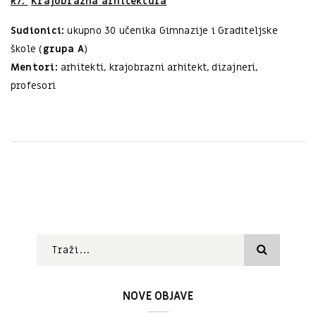
R7:
Krajobrazna arhitektura
Sudionici:
ukupno 30 učenika Gimnazije i Graditeljske
škole (
grupa A
)
Mentori:
arhitekti, krajobrazni arhitekt, dizajneri,
profesori
NOVE OBJAVE